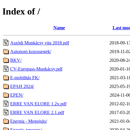
Index of /
Name
Last mod
Aszódi Munkácsy vita 2018.pdf
2018-09-1
Autonom kozossegek/
2019-11-0
BKV/
2020-08-2
CV-Europass-Munkácsy.pdf
2020-01-1
E-mobilitás FK/
2021-03-1
EPAH 2024/
2025-05-1
EPEN/
2024-11-0
ERRE VAN ELORE 1.2x.pdf
2012-02-1
ERRE VAN ELORE 2.1.pdf
2017-03-2
Energia - Megujulo/
2021-01-0
Energia-tervezes/
2020-04-2