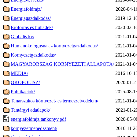
Energiafoldrajz/
2020-04-1
Energiagazdalkodas/
2019-12-1
Eroforras es hulladek/
2020-02-1
Globalis kv/
2021-01-0
Humanokologusnak - kornyezetgazdalkodas/
2021-01-0
Kornyezetgazdalkodas/
2021-01-0
MAGYARORSZAG KORNYEZETI ALLAPOTA/
2021-01-0
MEDIA/
2016-10-1
OKOPOLISZ/
2020-01-2
Publikaciok/
2025-08-1
Tanarszakos környezet- es termeszetvedelem/
2021-01-0
Tantárgyi adatlapok/
2021-01-2
energiafoldrajz tankonyv.pdf
2020-05-0
kornyezetmenedzsment/
2016-11-2